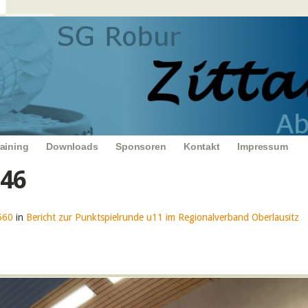
raining
Downloads
Sponsoren
Kontakt
Impressum
246
560
in
Bericht zur Punktspielrunde u11 im Regionalverband Oberlausitz